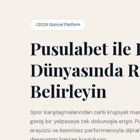
2026 Güncel Platform
Pusulabet ile
Dünyasında R
Belirleyin
Spor karşılaşmalarından canlı krupiyeli ma
geniş bir yelpazeye tek dokunuşla erişin. 
arayüzü ve kesintisiz performansıyla dijita
deneyimini baştan kurguluyor.