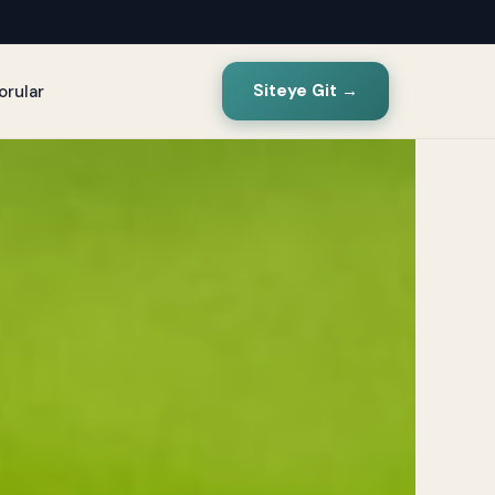
Siteye Git →
orular