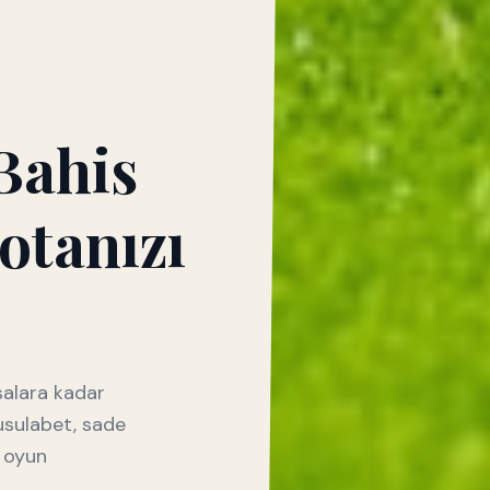
 Bahis
otanızı
salara kadar
Pusulabet, sade
l oyun