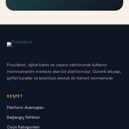
Pusulabet, dijital bahis ve casino sektöründe kullanıcı
memnuniyetini merkeze alan bir platformdur. Güvenli altyapı,
şeffaf kurallar ve kesintisiz destek ile hizmet vermektedir.
KEŞFET
Platform Avantajları
Başlangıç Rehberi
Oyun Kategorileri