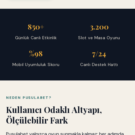
850+
3.200
Günlük Canlı Etkinlik
Slot ve Masa Oyunu
%98
7/24
Mobil Uyumluluk Skoru
Canlı Destek Hattı
NEDEN PUSULABET?
Kullanıcı Odaklı Altyapı,
Ölçülebilir Fark
Pusulabet yalnızca oyun sunmakla kalmaz; her adımda