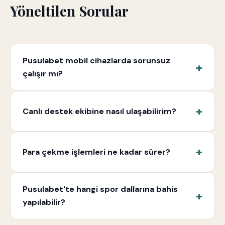
Yöneltilen Sorular
Pusulabet mobil cihazlarda sorunsuz
çalışır mı?
Canlı destek ekibine nasıl ulaşabilirim?
Para çekme işlemleri ne kadar sürer?
Pusulabet'te hangi spor dallarına bahis
yapılabilir?