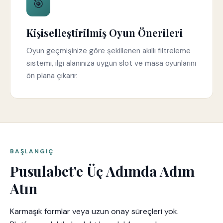
🎯
Kişiselleştirilmiş Oyun Önerileri
Oyun geçmişinize göre şekillenen akıllı filtreleme
sistemi, ilgi alanınıza uygun slot ve masa oyunlarını
ön plana çıkarır.
BAŞLANGIÇ
Pusulabet'e Üç Adımda Adım
Atın
Karmaşık formlar veya uzun onay süreçleri yok.