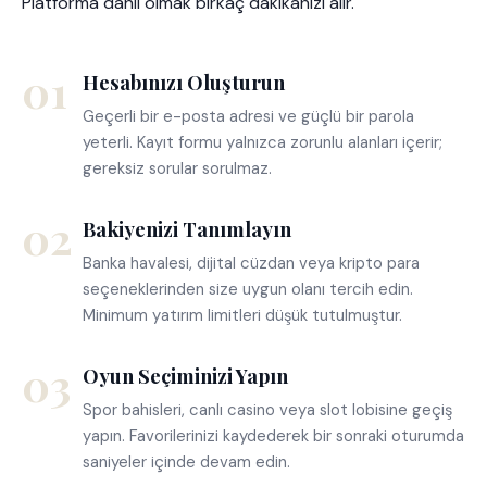
Platforma dahil olmak birkaç dakikanızı alır.
Hesabınızı Oluşturun
Geçerli bir e-posta adresi ve güçlü bir parola
yeterli. Kayıt formu yalnızca zorunlu alanları içerir;
gereksiz sorular sorulmaz.
Bakiyenizi Tanımlayın
Banka havalesi, dijital cüzdan veya kripto para
seçeneklerinden size uygun olanı tercih edin.
Minimum yatırım limitleri düşük tutulmuştur.
Oyun Seçiminizi Yapın
Spor bahisleri, canlı casino veya slot lobisine geçiş
yapın. Favorilerinizi kaydederek bir sonraki oturumda
saniyeler içinde devam edin.