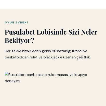
OYUN EVRENI
Pusulabet Lobisinde Sizi Neler
Bekliyor?
Her zevke hitap eden geniş bir katalog; futbol ve
basketboldan rulet ve blackjack'e uzanan çeşitlilik.