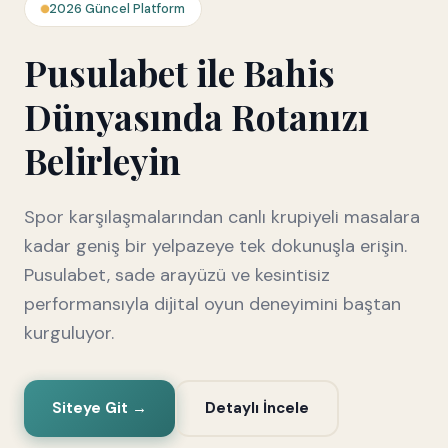
2026 Güncel Platform
Pusulabet ile Bahis
Dünyasında Rotanızı
Belirleyin
Spor karşılaşmalarından canlı krupiyeli masalara
kadar geniş bir yelpazeye tek dokunuşla erişin.
Pusulabet, sade arayüzü ve kesintisiz
performansıyla dijital oyun deneyimini baştan
kurguluyor.
Siteye Git →
Detaylı İncele