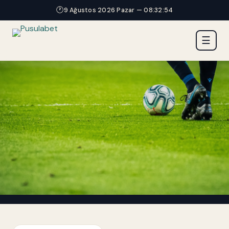
9 Ağustos 2026 Pazar — 08:32:55
☰