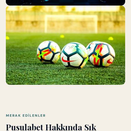
MERAK EDILENLER
Pusulabet Hakkında Sık