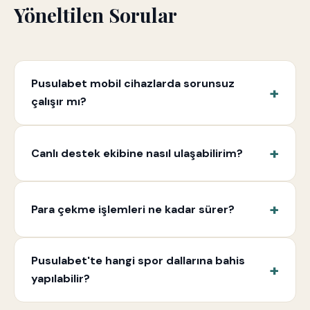
Yöneltilen Sorular
Pusulabet mobil cihazlarda sorunsuz
çalışır mı?
Canlı destek ekibine nasıl ulaşabilirim?
Para çekme işlemleri ne kadar sürer?
Pusulabet'te hangi spor dallarına bahis
yapılabilir?